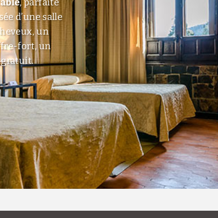
table
, parfaite
sée d’une salle
cheveux, un
fre-fort, un
gratuit.