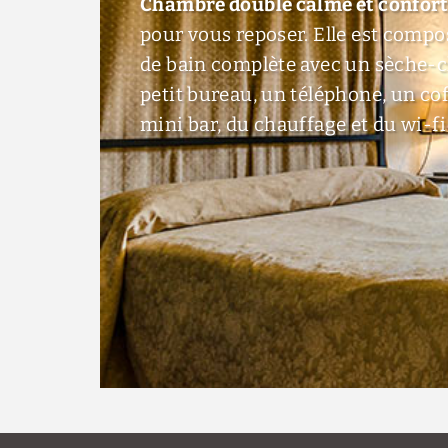
Chambre double calme et confor
pour vous reposer. Elle est compo
de bain complète avec un sèche-
petit bureau, un téléphone, un cof
mini bar, du chauffage et du wi-fi 