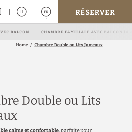
RÉSERVER
FR
AVEC BALCON
CHAMBRE FAMILIALE AVEC BALCON (4 
Español
English
Home
Chambre Double ou Lits Jumeaux
Italiano
re Double ou Lits
aux
le calme et confortable
, parfaite pour