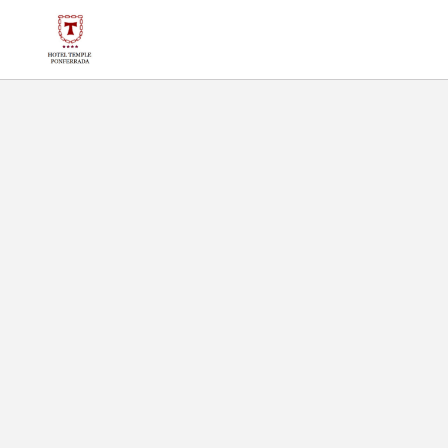
Museo Della Radio Luis Del Olmo dell´ Hotel Temple Ponferrada a Ponf