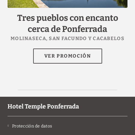
Tres pueblos con encanto
6
cerca de Ponferrada
n
MOLINASECA, SAN FACUNDO Y CACABELOS
Hotel Temple Ponferrada
Protección de datos